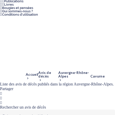
Publications
Livres
Bougies et pensées
Qui sommes-nous ?
Conditions d’utilisation
Avis de
Auvergne-Rhône-
Accueil
décès
Alpes
Cavurne
Liste des avis de décès publiés dans la région Auvergne-Rhône-Alpes.
Partager
Facebook
Twitter
Mail
Rechercher un avis de décès
Prénom