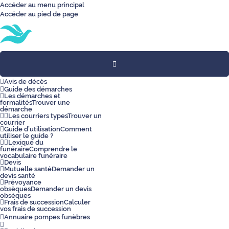
Accéder au menu principal
Accéder au pied de page
Toggle
navigation
Avis de décès
Guide des démarches
Les démarches et
formalités
Trouver une
démarche
Les courriers types
Trouver un
courrier
Guide d’utilisation
Comment
utiliser le guide ?
Lexique du
funéraire
Comprendre le
vocabulaire funéraire
Devis
Mutuelle santé
Demander un
devis santé
Prévoyance
obsèques
Demander un devis
obsèques
Frais de succession
Calculer
vos frais de succession
Annuaire pompes funèbres