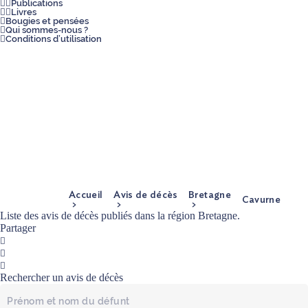
Publications
Livres
Bougies et pensées
Qui sommes-nous ?
Conditions d’utilisation
Accueil
Avis de décès
Bretagne
Cavurne
Liste des avis de décès publiés dans la région Bretagne.
Partager
Facebook
Twitter
Mail
Rechercher un avis de décès
Prénom
et