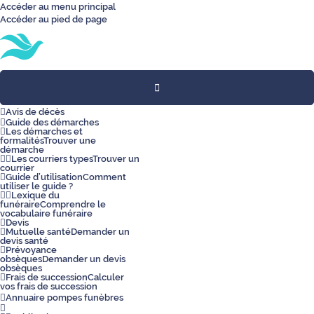
Accéder au menu principal
Accéder au pied de page
Toggle
navigation
Avis de décès
Guide des démarches
Les démarches et
formalités
Trouver une
démarche
Les courriers types
Trouver un
courrier
Guide d’utilisation
Comment
utiliser le guide ?
Lexique du
funéraire
Comprendre le
vocabulaire funéraire
Devis
Mutuelle santé
Demander un
devis santé
Prévoyance
obsèques
Demander un devis
obsèques
Frais de succession
Calculer
vos frais de succession
Annuaire pompes funèbres