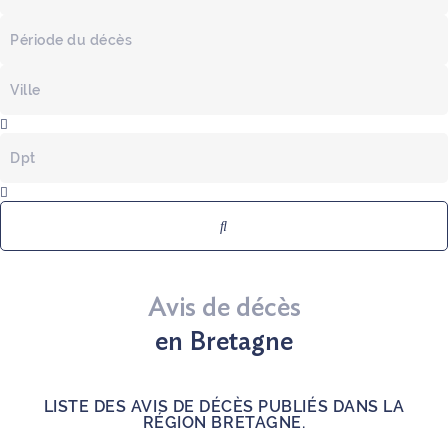
nom
Période
du
du
défunt
décès
Commune
du
décès
Dpt
du
décès
Avis de décès
en Bretagne
LISTE DES AVIS DE DÉCÈS PUBLIÉS DANS LA
RÉGION BRETAGNE.