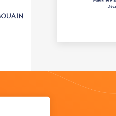
Madame Ma
Décé
NGOUAIN