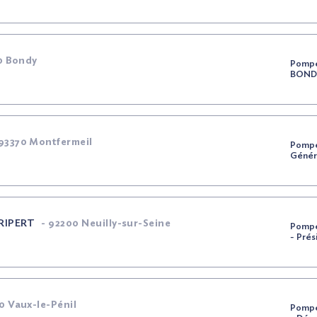
0 Bondy
Pompe
BOND
93370 Montfermeil
Pompe
Génér
RIPERT
-
92200 Neuilly-sur-Seine
Pompe
- Pré
 Vaux-le-Pénil
Pompe