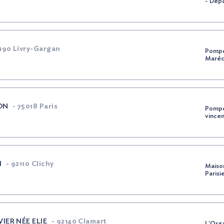
- Dép
190 Livry-Gargan
Pompe
Maréc
ON
-
75018 Paris
Pompe
vince
H
-
92110 Clichy
Maison
Paris
VIER
NÉE
ELIE
-
92140 Clamart
L'Orga