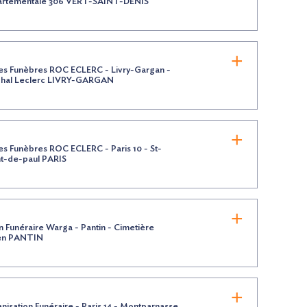
artementale 306 VERT-SAINT-DENIS
s Funèbres ROC ECLERC - Livry-Gargan -
hal Leclerc LIVRY-GARGAN
s Funèbres ROC ECLERC - Paris 10 - St-
nt-de-paul PARIS
 Funéraire Warga - Pantin - Cimetière
ien PANTIN
nisation Funéraire - Paris 14 - Montparnasse