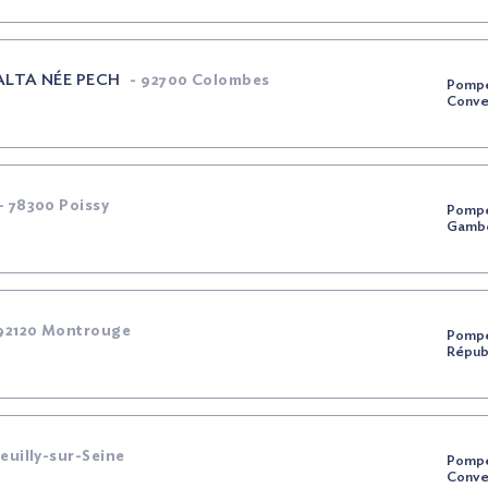
BALTA
NÉE
PECH
-
92700 Colombes
Pompe
Conve
-
78300 Poissy
Pompe
Gambe
92120 Montrouge
Pompe
Répu
uilly-sur-Seine
Pompe
Conve