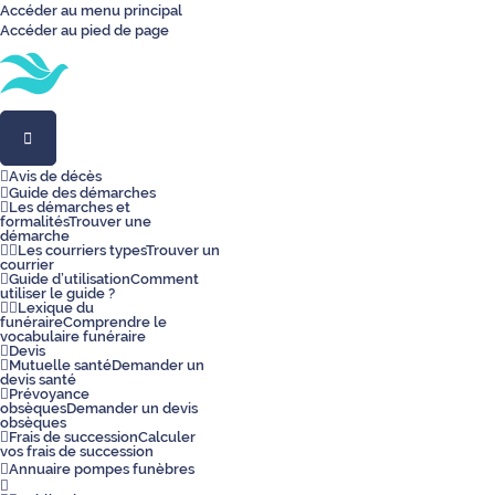
Accéder au menu principal
Accéder au pied de page
Toggle
navigation
Avis de décès
Guide des démarches
Les démarches et
formalités
Trouver une
démarche
Les courriers types
Trouver un
courrier
Guide d’utilisation
Comment
utiliser le guide ?
Lexique du
funéraire
Comprendre le
vocabulaire funéraire
Devis
Mutuelle santé
Demander un
devis santé
Prévoyance
obsèques
Demander un devis
obsèques
Frais de succession
Calculer
vos frais de succession
Annuaire pompes funèbres