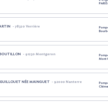
PARIS
RTIN
-
78320 Verrière
Pompe
Bourb
BOUTILLON
-
91230 Montgeron
Pompe
Mont 
 GUILLOUET
NÉE
MAINGUET
-
92000 Nanterre
Pompe
Clém