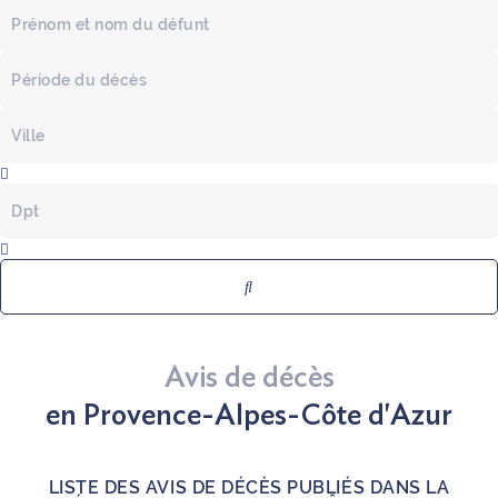
Prénom
et
nom
Période
du
du
défunt
décès
Commune
du
décès
Dpt
du
décès
Avis de décès
en Provence-Alpes-Côte d'Azur
LISTE DES AVIS DE DÉCÈS PUBLIÉS DANS LA