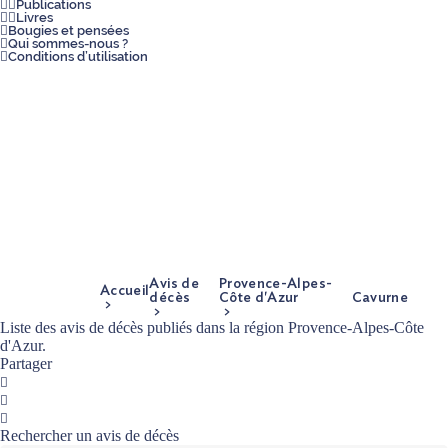
Publications
Livres
Bougies et pensées
Qui sommes-nous ?
Conditions d’utilisation
Avis de
Provence-Alpes-
Accueil
décès
Côte d'Azur
Cavurne
Liste des avis de décès publiés dans la région Provence-Alpes-Côte
d'Azur.
Partager
Facebook
Twitter
Mail
Rechercher un avis de décès