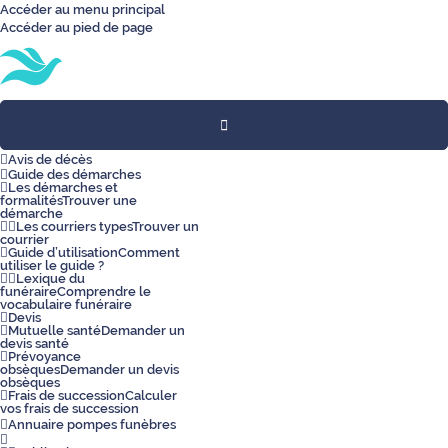
Accéder au menu principal
Accéder au pied de page
Toggle
navigation
Avis de décès
Guide des démarches
Les démarches et
formalités
Trouver une
démarche
Les courriers types
Trouver un
courrier
Guide d’utilisation
Comment
utiliser le guide ?
Lexique du
funéraire
Comprendre le
vocabulaire funéraire
Devis
Mutuelle santé
Demander un
devis santé
Prévoyance
obsèques
Demander un devis
obsèques
Frais de succession
Calculer
vos frais de succession
Annuaire pompes funèbres