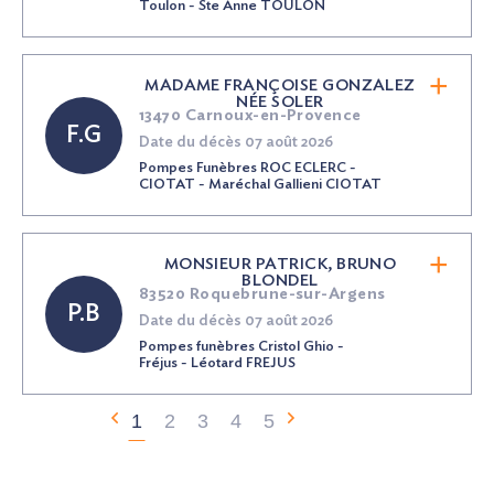
Toulon - Ste Anne TOULON
MADAME FRANÇOISE GONZALEZ
NÉE
SOLER
13470 Carnoux-en-Provence
F.G
Date du décès 07 août 2026
Pompes Funèbres ROC ECLERC -
CIOTAT - Maréchal Gallieni CIOTAT
MONSIEUR PATRICK, BRUNO
BLONDEL
83520 Roquebrune-sur-Argens
P.B
Date du décès 07 août 2026
Pompes funèbres Cristol Ghio -
Fréjus - Léotard FREJUS
1
2
3
4
5