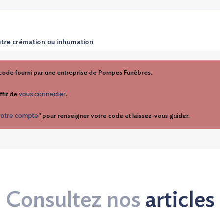
ntre crémation ou inhumation
 code fourni par une entreprise de Pompes Funèbres.
vous connecter
ffit de
.
 votre compte
" pour renseigner votre code et laissez-vous guider.
Consultez nos
articles