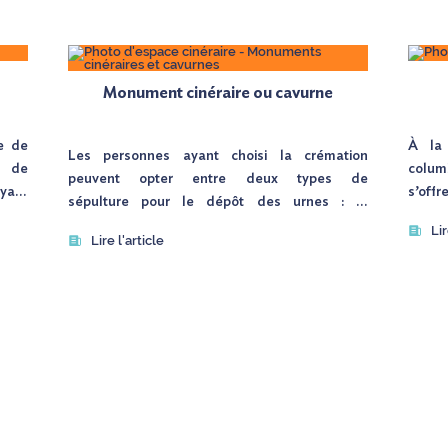
Monument cinéraire ou cavurne
e de
À la 
Les personnes ayant choisi la crémation
n de
columb
peuvent opter entre deux types de
yant
s’offr
sépulture pour le dépôt des urnes : le
sions
cendr
monument cinéraire et le cavurne. Le
Lir
lité
Mode
Lire l'article
monument cinéraire se distingue par la
pour
columb
présence d’une stèle érigée au-dessus, tandis
compo
que le cavurne est tout simplement recouvert
accuei
d’une dalle de fermeture. Ces deux options
etite
constituent une alternative au columbarium et
d’une
à la dispersion des cendres funéraires.
ou en
éton
Que vous souhaitiez créer un monument
ieurs
cinéraire ou conserver l’urne dans un cavurne,