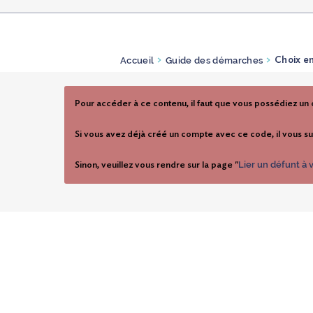
Accueil
Guide des démarches
>
>
Choix e
Pour accéder à ce contenu, il faut que vous possédiez un
Si vous avez déjà créé un compte avec ce code, il vous su
Lier un défunt à
Sinon, veuillez vous rendre sur la page "