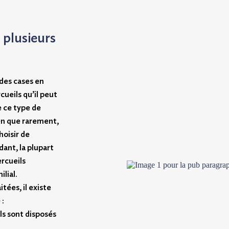
 plusieurs
 des cases en
ueils qu’il peut
e ce type de
en que rarement,
hoisir de
ant, la plupart
ercueils
lial.
tées, il existe
 :
ils sont disposés