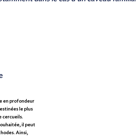
e
ée en profondeur
estinées le plus
 cercueils.
souhaitée, il peut
thodes. Ainsi,