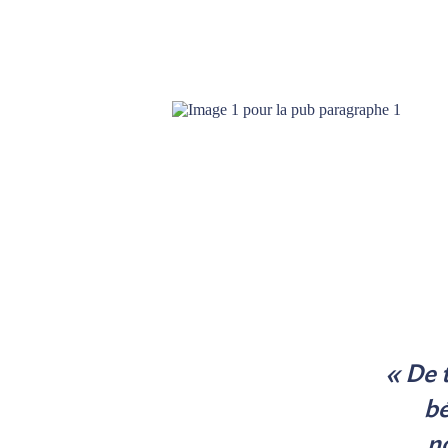
« De 
bé
n