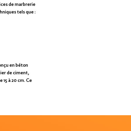
vices de marbrerie
hniques tels que :
conçu en béton
ier de ciment,
e 15 à 20 cm. Ce