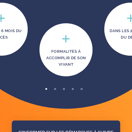
 6 MOIS DU
DANS LES 
CÈS
DU D
FORMALITÉS À
ACCOMPLIR DE SON
VIVANT