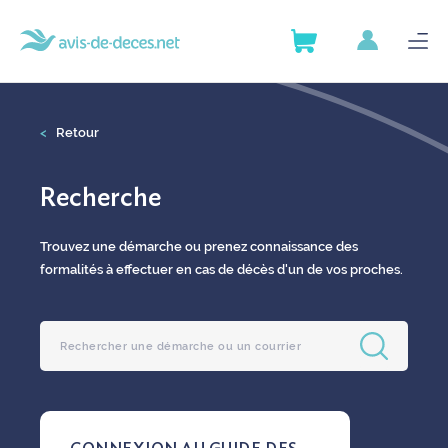
AVIS DE DÉCÈS
SERVICES
AVIS DE DÉCÈS
<
Retour
GUIDE DES DÉMARCHES
SERVICES
Recherche
ANNUAIRE DES POMPES
GUIDE DES DÉMARCHES
FUNÈBRES
Trouvez une démarche ou prenez connaissance des
formalités à effectuer en cas de décès d'un de vos proches.
ANNUAIRE DES POMPES
ARTICLES
FUNÈBRES
ARTICLES
Nous contacter