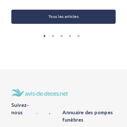
dimensions plus importantes, il
monument cinéraire se di
offre la possibilité d’installer un
par la présence d’une stèle
monument funéraire pour honorer
Tous les articles
au-dessus, tandis que le 
la mémoire de l’être cher. .
est tout simplement rec
d’une dalle de fermetur
Le cavurne est une sorte de
deux options constitue
caveau de petite taille creusé
alternative au columbarium 
dans le sol et recouvert d’une
dispersion des ce
dalle qui peut être en granit, en
funéraires.
pierre, ou en marbre. Conçu la
plupart du temps en béton
Que vous souhaitiez cr
préfabriqué, il peut accueillir une
monument cinéraire ou co
ou plusieurs urnes.
l’urne dans un cavurne, l
de l’endroit qui matérialise
Le terme cavurne provient de la
du souvenir revêt une 
contraction de caveau et urne. À
importance et vous 
Suivez-
titre d’information, il est employé
d’honorer dignement le 
pour désigner la sépulture
nous
Annuaire des pompes
La sépulture cinéraire pe
cinéraire et non le monument
funèbres
personnalisée à l’image de
placé au-dessus, qui est appelé