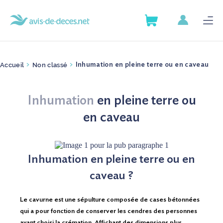
AVIS DE DÉCÈS
SERVICES
AVIS DE DÉCÈS
Accueil
Non classé
>
>
Inhumation en pleine terre ou en caveau
GUIDE DES DÉMARCHES
SERVICES
Inhumation
en pleine terre ou
ANNUAIRE DES POMPES
GUIDE DES DÉMARCHES
en caveau
FUNÈBRES
ANNUAIRE DES POMPES
ARTICLES
FUNÈBRES
Inhumation en pleine terre ou en
caveau ?
ARTICLES
Le cavurne est une sépulture composée de cases bétonnées
qui a pour fonction de conserver les cendres des personnes
Nous contacter
ayant choisi la crémation. Affichant des dimensions plus