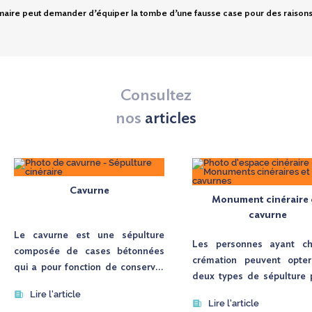
maire peut demander d’équiper la tombe d’une fausse case pour des raisons liée
Consultez
nos
articles
Cavurne
Monument cinéraire
cavurne
Le cavurne est une sépulture
Les personnes ayant cho
composée de cases bétonnées
crémation peuvent opter
qui a pour fonction de conserver
deux types de sépulture 
les cendres des personnes ayant
dépôt des urnes : le mo
Lire l'article
choisi la crémation. Affichant des
Lire l'article
cinéraire et le cavur