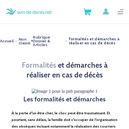
AVIS DE DÉCÈS
SERVICES
AVIS DE DÉCÈS
Rubrique
Non
Formalités et démarches à
Accueil
Dossier &
>
•
>
classé
réaliser en cas de décès
GUIDE DES DÉMARCHES
Articles
SERVICES
ANNUAIRE DES POMPES
GUIDE DES DÉMARCHES
Formalités
et démarches à
FUNÈBRES
réaliser en cas de décès
ANNUAIRE DES POMPES
ARTICLES
FUNÈBRES
Les formalités et démarches
ARTICLES
À la perte d’un être cher, le choc peut être traumatisant. Et
pourtant, sans délais, la famille doit s’occuper de l’organisation
Nous contacter
des obsèques incluant notamment la réalisation des courriers