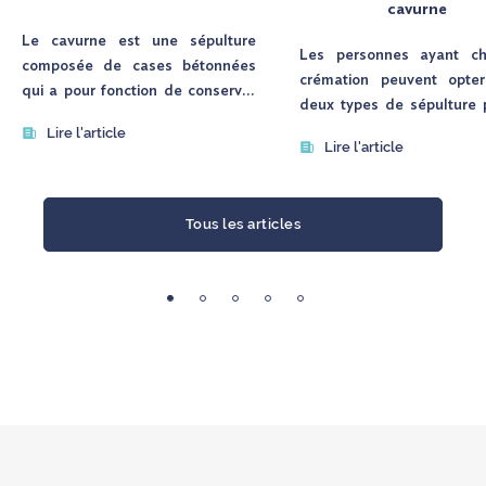
cavurne
Le cavurne est une sépulture
Les personnes ayant cho
composée de cases bétonnées
crémation peuvent opter
qui a pour fonction de conserver
deux types de sépulture 
les cendres des personnes ayant
dépôt des urnes : le mo
Lire l'article
choisi la crémation. Affichant des
Lire l'article
cinéraire et le cavur
dimensions plus importantes, il
monument cinéraire se di
offre la possibilité d’installer un
par la présence d’une stèle
monument funéraire pour honorer
Tous les articles
au-dessus, tandis que le 
la mémoire de l’être cher. .
est tout simplement rec
d’une dalle de fermetur
Le cavurne est une sorte de
deux options constitue
caveau de petite taille creusé
alternative au columbarium 
dans le sol et recouvert d’une
dispersion des ce
dalle qui peut être en granit, en
funéraires.
pierre, ou en marbre. Conçu la
plupart du temps en béton
Que vous souhaitiez cr
préfabriqué, il peut accueillir une
monument cinéraire ou co
ou plusieurs urnes.
l’urne dans un cavurne, l